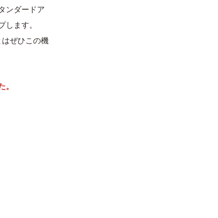
タンダードア
ップします。
とはぜひこの機
た。